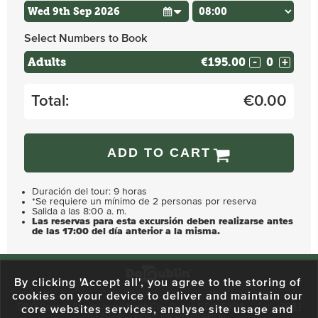
Select Numbers to Book
Adults
€195.00
-
+
Total:
€
0.00
ADD TO CART
Duración del tour: 9 horas
*Se requiere un mínimo de 2 personas por reserva
Salida a las 8:00 a. m.
Las reservas para esta excursión deben realizarse antes
de las 17:00 del día anterior a la misma.
By clicking 'Accept all', you agree to the storing of
cookies on your device to deliver and maintain our
59 O'Connell Street Upper, North City, Dublin 1, D01 RX04
Call:
+353 1
core websites services, analyse site usage and
703 3024
Email:
info@dodublin.ie