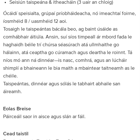
Seisiún taispeána & itheacháin (3 uair an chloig)
Ócáidí speisialta, grúpaí príobháideacha, nó imeachtaí foirne,
íosmhéid 8 / uasmhéid 12 aoi.
Tosaigh le taispeántas bácála beo, ag baint úsáide as
comhábhair áitiúla. Ansin, suí síos timpeall ár mbord fada le
haghaidh béile trí chúrsa séasúrach atá ullmhaithe go
hálainn, atá ceaptha go cúramach agus deartha le roinnt. Tá
níos mó ann ná dinnéar—is nasc, comhrá, agus an lúcháir
shimplí a bhaineann le bia maith a mbaintear taitneamh as le
chéile.
Taispeántas, dinnéar agus sólás le tabhairt abhaile san
áireamh.
Eolas Breise
Páirceáil saor in aisce agus slán ar fáil.
Cead taistil