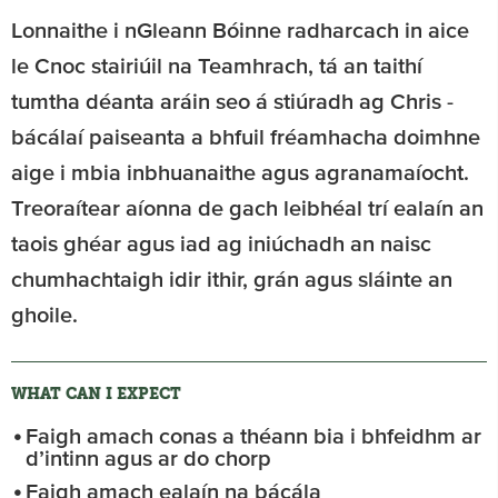
Lonnaithe i nGleann Bóinne radharcach in aice
le Cnoc stairiúil na Teamhrach, tá an taithí
tumtha déanta aráin seo á stiúradh ag Chris -
bácálaí paiseanta a bhfuil fréamhacha doimhne
aige i mbia inbhuanaithe agus agranamaíocht.
Treoraítear aíonna de gach leibhéal trí ealaín an
taois ghéar agus iad ag iniúchadh an naisc
chumhachtaigh idir ithir, grán agus sláinte an
ghoile.
WHAT CAN I EXPECT
Faigh amach conas a théann bia i bhfeidhm ar
d’intinn agus ar do chorp
Faigh amach ealaín na bácála