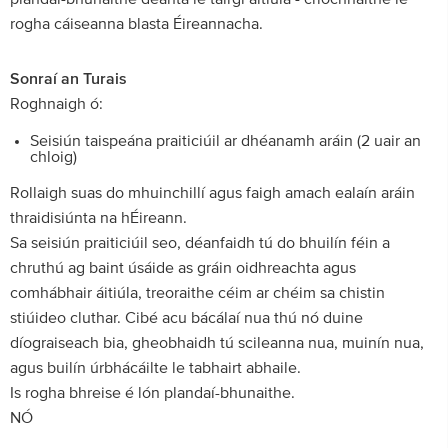
rogha cáiseanna blasta Éireannacha.
Sonraí an Turais
Roghnaigh ó:
Seisiún taispeána praiticiúil ar dhéanamh aráin (2 uair an
chloig)
Rollaigh suas do mhuinchillí agus faigh amach ealaín aráin
thraidisiúnta na hÉireann.
Sa seisiún praiticiúil seo, déanfaidh tú do bhuilín féin a
chruthú ag baint úsáide as gráin oidhreachta agus
comhábhair áitiúla, treoraithe céim ar chéim sa chistin
stiúideo cluthar. Cibé acu bácálaí nua thú nó duine
díograiseach bia, gheobhaidh tú scileanna nua, muinín nua,
agus builín úrbhácáilte le tabhairt abhaile.
Is rogha bhreise é lón plandaí-bhunaithe.
NÓ