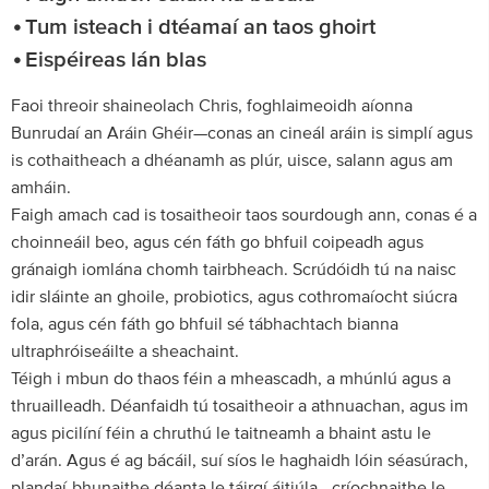
Tum isteach i dtéamaí an taos ghoirt
Eispéireas lán blas
Faoi threoir shaineolach Chris, foghlaimeoidh aíonna
Bunrudaí an Aráin Ghéir—conas an cineál aráin is simplí agus
is cothaitheach a dhéanamh as plúr, uisce, salann agus am
amháin.
Faigh amach cad is tosaitheoir taos sourdough ann, conas é a
choinneáil beo, agus cén fáth go bhfuil coipeadh agus
gránaigh iomlána chomh tairbheach. Scrúdóidh tú na naisc
idir sláinte an ghoile, probiotics, agus cothromaíocht siúcra
fola, agus cén fáth go bhfuil sé tábhachtach bianna
ultraphróiseáilte a sheachaint.
Téigh i mbun do thaos féin a mheascadh, a mhúnlú agus a
thruailleadh. Déanfaidh tú tosaitheoir a athnuachan, agus im
agus picilíní féin a chruthú le taitneamh a bhaint astu le
d’arán. Agus é ag bácáil, suí síos le haghaidh lóin séasúrach,
plandaí-bhunaithe déanta le táirgí áitiúla - críochnaithe le