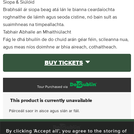
Siopa & Siúlóid
Brabhsáil ár siopa beag atá lán le bianna ceardaíochta
roghnaithe de láimh agus seoda cistine, nó bain sult as
suaimhneas na timpeallachta.
Tabhair Abhaile an Mhaithiúlacht
Fág le dhá bhuilín de do chuid arán géar féin, scileanna nua,
agus meas níos doimhne ar bhia aireach, cothaitheach.
BUY TICKETS
Tour Purchased via
This product is currently unavailable
Páirceáil saor in aisce agus slán ar fáil.
By clicking 'Accept all', you agree to the storing of